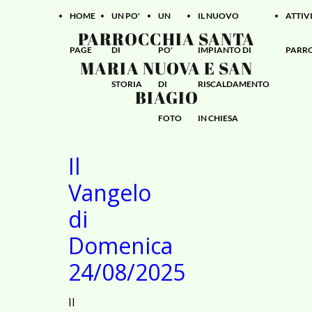
HOME
UN PO'
UN
IL NUOVO
ATTIVI
PARROCCHIA SANTA
PAGE
DI
PO'
IMPIANTO DI
PARR
MARIA NUOVA E SAN
STORIA
DI
RISCALDAMENTO
BIAGIO
FOTO
IN CHIESA
Il
Vangelo
di
Domenica
24/08/2025
Il