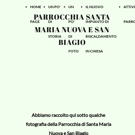
HOME
UN PO'
UN
IL NUOVO
ATTIVI
PARROCCHIA SANTA
PAGE
DI
PO'
IMPIANTO DI
PARR
MARIA NUOVA E SAN
STORIA
DI
RISCALDAMENTO
BIAGIO
FOTO
IN CHIESA
Abbiamo raccolto qui sotto qualche
fotografia della Parrocchia di Santa Maria
Nuova e San Biagio